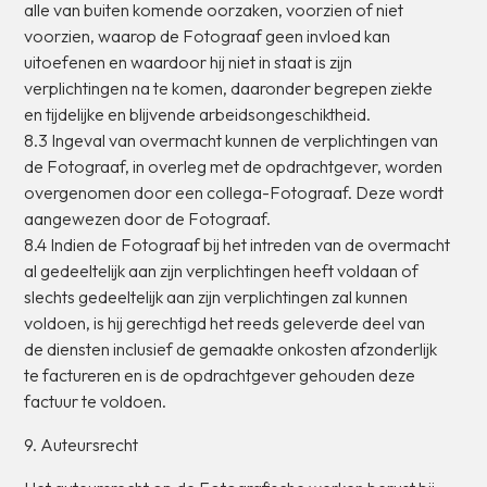
alle
van
buiten
komende
oorzaken,
voorzien
of
niet
voorzien,
waarop
de
Fotograaf
geen
invloed
kan
uitoefenen
en
waardoor
hij
niet
in
staat
is
zijn
verplichtingen
na
te
komen,
daaronder
begrepen
ziekte
en
tijdelijke
en
blijvende
arbeidsongeschiktheid.
8.3
Ingeval
van
overmacht
kunnen
de
verplichtingen
van
de
Fotograaf,
in
overleg
met
de
opdrachtgever,
worden
overgenomen
door
een
collega-Fotograaf.
Deze
wordt
aangewezen
door
de
Fotograaf.
8.4
Indien
de
Fotograaf
bij
het
intreden
van
de
overmacht
al
gedeeltelijk
aan
zijn
verplichtingen
heeft
voldaan
of
slechts
gedeeltelijk
aan
zijn
verplichtingen
zal
kunnen
voldoen,
is
hij
gerechtigd
het
reeds
geleverde
deel
van
de
diensten
inclusief
de
gemaakte
onkosten
afzonderlijk
te
factureren
en
is
de
opdrachtgever
gehouden
deze
factuur
te
voldoen.
9.
Auteursrecht