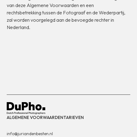
van
deze
Algemene
Voorwaarden
en
een
rechtsbetrekking
tussen
de
Fotograaf
en
de
Wederpartij,
zal
worden
voorgelegd
aan
de
bevoegde
rechter
in
Nederland.
ALGEMENE VOORWAARDEN
TARIEVEN
info@juriandenbesten.nl