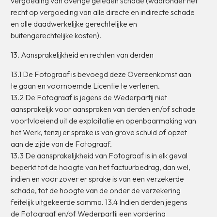
vergoeding
van
overige
geleden
schade
(waaronder
het
recht
op
vergoeding
van
alle
directe
en
indirecte
schade
en
alle
daadwerkelijke
gerechtelijke
en
buitengerechtelijke
kosten).
13.
Aansprakelijkheid
en
rechten
van
derden
13.1
De
Fotograaf
is
bevoegd
deze
Overeenkomst
aan
te
gaan
en
voornoemde
Licentie
te
verlenen.
13.2
De
Fotograaf
is
jegens
de
Wederpartij
niet
aansprakelijk
voor
aanspraken
van
derden
en/of
schade
voortvloeiend
uit
de
exploitatie
en
openbaarmaking
van
het
Werk,
tenzij
er
sprake
is
van
grove
schuld
of
opzet
aan
de
zijde
van
de
Fotograaf.
13.3
De
aansprakelijkheid
van
Fotograaf
is
in
elk
geval
beperkt
tot
de
hoogte
van
het
factuurbedrag,
dan
wel,
indien
en
voor
zover
er
sprake
is
van
een
verzekerde
schade,
tot
de
hoogte
van
de
onder
de
verzekering
feitelijk
uitgekeerde
somma.
13.4
Indien
derden
jegens
de
Fotograaf
en/of
Wederpartij
een
vordering