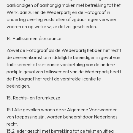
aankondigen
of
aanhangig
maken
met
betrekking
tot
het
Werk,
dan
zullen
de
Wederpartij
en
de
Fotograaf
in
onderling
overleg
vaststellen
of
zij
daartegen
verweer
voeren
en
op
welke
wijze
dat
zal
geschieden.
14.
Faillissement/surseance
Zowel
de
Fotograaf
als
de
Wederpartij
hebben
het
recht
de
overeenkomst
onmiddellijk
te
beëindigen
in
geval
van
faillissement
of
surseance
van
betaling
van
de
andere
partij.
In
geval
van
faillissement
van
de
Wederpartij
heeft
de
Fotograaf
het
recht
de
verstrekte
licentie
te
beëindigen.
15.
Rechts-
en
forumkeuze
15.1
Alle
gevallen
waarin
deze
Algemene
Voorwaarden
van
toepassing
zijn,
worden
beheerst
door
Nederlands
recht.
15.2
Ieder
geschil
met
betrekking
tot
de
tekst
en
uitleg