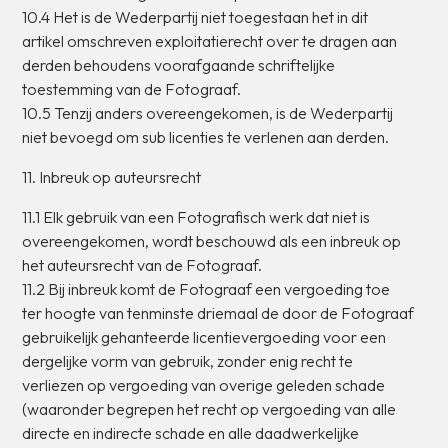
10.4
Het
is
de
Wederpartij
niet
toegestaan
het
in
dit
artikel
omschreven
exploitatierecht
over
te
dragen
aan
derden
behoudens
voorafgaande
schriftelijke
toestemming
van
de
Fotograaf.
10.5
Tenzij
anders
overeengekomen,
is
de
Wederpartij
niet
bevoegd
om
sub
licenties
te
verlenen
aan
derden.
11.
Inbreuk
op
auteursrecht
11.1
Elk
gebruik
van
een
Fotografisch
werk
dat
niet
is
overeengekomen,
wordt
beschouwd
als
een
inbreuk
op
het
auteursrecht
van
de
Fotograaf.
11.2
Bij
inbreuk
komt
de
Fotograaf
een
vergoeding
toe
ter
hoogte
van
tenminste
driemaal
de
door
de
Fotograaf
gebruikelijk
gehanteerde
licentievergoeding
voor
een
dergelijke
vorm
van
gebruik,
zonder
enig
recht
te
verliezen
op
vergoeding
van
overige
geleden
schade
(waaronder
begrepen
het
recht
op
vergoeding
van
alle
directe
en
indirecte
schade
en
alle
daadwerkelijke