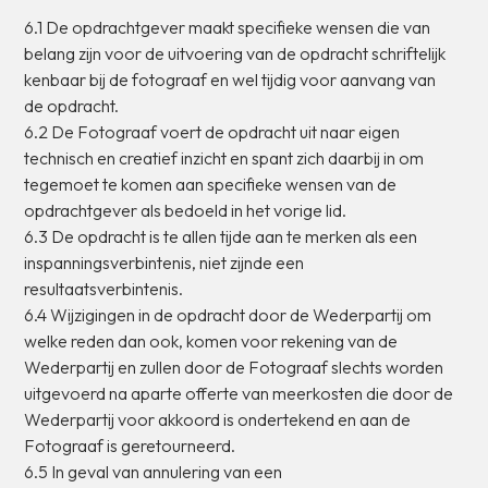
6.1
De
opdrachtgever
maakt
specifieke
wensen
die
van
belang
zijn
voor
de
uitvoering
van
de
opdracht
schriftelijk
kenbaar
bij
de
fotograaf
en
wel
tijdig
voor
aanvang
van
de
opdracht.
6.2
De
Fotograaf
voert
de
opdracht
uit
naar
eigen
technisch
en
creatief
inzicht
en
spant
zich
daarbij
in
om
tegemoet
te
komen
aan
specifieke
wensen
van
de
opdrachtgever
als
bedoeld
in
het
vorige
lid.
6.3
De
opdracht
is
te
allen
tijde
aan
te
merken
als
een
inspanningsverbintenis,
niet
zijnde
een
resultaatsverbintenis.
6.4
Wijzigingen
in
de
opdracht
door
de
Wederpartij
om
welke
reden
dan
ook,
komen
voor
rekening
van
de
Wederpartij
en
zullen
door
de
Fotograaf
slechts
worden
uitgevoerd
na
aparte
offerte
van
meerkosten
die
door
de
Wederpartij
voor
akkoord
is
ondertekend
en
aan
de
Fotograaf
is
geretourneerd.
6.5
In
geval
van
annulering
van
een