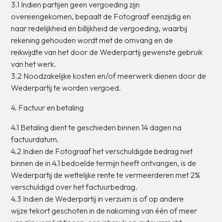
3.1
Indien
partijen
geen
vergoeding
zijn
overeengekomen,
bepaalt
de
Fotograaf
eenzijdig
en
naar
redelijkheid
en
billijkheid
de
vergoeding,
waarbij
rekening
gehouden
wordt
met
de
omvang
en
de
reikwijdte
van
het
door
de
Wederpartij
gewenste
gebruik
van
het
werk.
3.2
Noodzakelijke
kosten
en/of
meerwerk
dienen
door
de
Wederpartij
te
worden
vergoed.
4.
Factuur
en
betaling
4.1
Betaling
dient
te
geschieden
binnen
14
dagen
na
factuurdatum.
4.2
Indien
de
Fotograaf
het
verschuldigde
bedrag
niet
binnen
de
in
4.1
bedoelde
termijn
heeft
ontvangen,
is
de
Wederpartij
de
wettelijke
rente
te
vermeerderen
met
2%
verschuldigd
over
het
factuurbedrag.
4.3
Indien
de
Wederpartij
in
verzuim
is
of
op
andere
wijze
tekort
geschoten
in
de
nakoming
van
één
of
meer