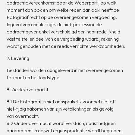
opdrachtovereenkomst
door
de
Wederpartij
op
welk
moment
dan
ook
en
om
welke
reden
dan
ook,
heeft
de
Fotograaf
recht
op
de
overeengekomen
vergoeding.
Ingeval
van
annulering
is
de
niet-professionele
opdrachtgever
enkel
verschuldigd
een
naar
redelijkheid
vast
te
stellen
deel
van
de
vergoeding
waarbij
rekening
wordt
gehouden
met
de
reeds
verrichte
werkzaamheden.
7.
Levering
Bestanden
worden
aangeleverd
in
het
overeengekomen
formaat
en
bestandstype.
8.
Ziekte/overmacht
8.1
De
Fotograaf
is
niet
aansprakelijk
voor
het
niet
of
niet-tijdig
nakomen
van
zijn
verplichtingen
als
gevolg
van
overmacht.
8.2
Onder
overmacht
wordt
verstaan,
naast
hetgeen
daaromtrent
in
de
wet
en
jurisprudentie
wordt
begrepen,