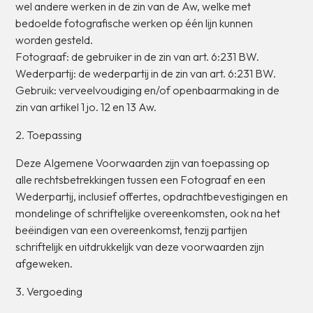
wel
andere
werken
in
de
zin
van
de
Aw,
welke
met
bedoelde
fotografische
werken
op
één
lijn
kunnen
worden
gesteld.
Fotograaf:
de
gebruiker
in
de
zin
van
art.
6:231
BW.
Wederpartij:
de
wederpartij
in
de
zin
van
art.
6:231
BW.
Gebruik:
verveelvoudiging
en/of
openbaarmaking
in
de
zin
van
artikel
1
jo.
12
en
13
Aw.
2.
Toepassing
Deze
Algemene
Voorwaarden
zijn
van
toepassing
op
alle
rechtsbetrekkingen
tussen
een
Fotograaf
en
een
Wederpartij,
inclusief
offertes,
opdrachtbevestigingen
en
mondelinge
of
schriftelijke
overeenkomsten,
ook
na
het
beëindigen
van
een
overeenkomst,
tenzij
partijen
schriftelijk
en
uitdrukkelijk
van
deze
voorwaarden
zijn
afgeweken.
3.
Vergoeding