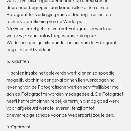
van
zijn
verplichtingen,
een
inbreuk
op
auteursrecht
daaronder
begrepen,
dan
komen
alle
kosten
die
de
Fotograaf
ter
verkrijging
van
voldoening
in
en
buiten
rechte
voor
rekening
van
de
Wederpartij.
4.4
Geen
enkel
gebruik
van
het
Fotografisch
werk
op
welke
wijze
dan
ook
is
toegestaan,
zolang
de
Wederpartij
enige
uitstaande
factuur
van
de
Fotograaf
nog
niet
heeft
voldaan.
5.
Klachten
Klachten
inzake
het
geleverde
werk
dienen
zo
spoedig
mogelijk,
doch
in
ieder
geval
binnen
tien
werkdagen
na
levering
van
de
Fotografische
werken
schriftelijk/per
mail
aan
de
Fotograaf
te
worden
medegedeeld.
De
Fotograaf
heeft
het
recht
binnen
redelijke
termijn
alsnog
goed
werk
voor
afgekeurd
werk
te
leveren,
tenzij
dit
tot
onevenredige
schade
voor
de
Wederpartij
zou
leiden.
6.
Opdracht