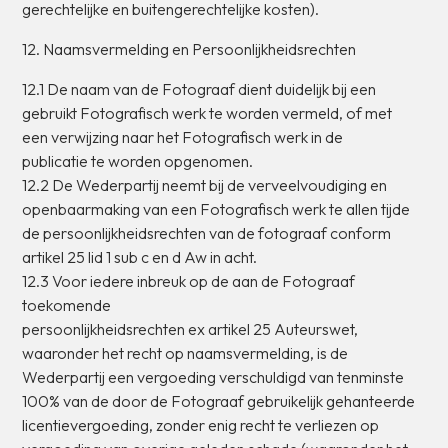
gerechtelijke
en
buitengerechtelijke
kosten).
12.
Naamsvermelding
en
Persoonlijkheidsrechten
12.1
De
naam
van
de
Fotograaf
dient
duidelijk
bij
een
gebruikt
Fotografisch
werk
te
worden
vermeld,
of
met
een
verwijzing
naar
het
Fotografisch
werk
in
de
publicatie
te
worden
opgenomen.
12.2
De
Wederpartij
neemt
bij
de
verveelvoudiging
en
openbaarmaking
van
een
Fotografisch
werk
te
allen
tijde
de
persoonlijkheidsrechten
van
de
fotograaf
conform
artikel
25
lid
1
sub
c
en
d
Aw
in
acht.
12.3
Voor
iedere
inbreuk
op
de
aan
de
Fotograaf
toekomende
persoonlijkheidsrechten
ex
artikel
25
Auteurswet,
waaronder
het
recht
op
naamsvermelding,
is
de
Wederpartij
een
vergoeding
verschuldigd
van
tenminste
100%
van
de
door
de
Fotograaf
gebruikelijk
gehanteerde
licentievergoeding,
zonder
enig
recht
te
verliezen
op