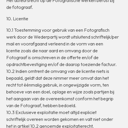
Het
auteursrecht
op
de
Fotografische
werken
berust
bij
de
fotograaf.
10.
Licentie
10.1
Toestemming
voor
gebruik
van
een
Fotografisch
werk
door
de
Wederpartij
wordt
uitsluitend
schriftelijk/per
mail
en
voorafgaand
verleend
in
de
vorm
van
een
licentie
zoals
die
naar
aard
en
omvang
door
de
Fotograaf
is
omschreven
in
de
offerte
en/of
de
opdrachtbevestiging
en/of
de
daarop
toeziende
factuur.
10.2
Indien
omtrent
de
omvang
van
de
licentie
niets
is
bepaald,
geldt
dat
deze
nimmer
meer
omvat
dan
het
recht
tot
éénmalig
gebruik,
in
ongewijzigde
vorm,
ten
behoeve
van
een
doel,
oplage
en
wijze
zoals
partijen
bij
het
aangaan
van
de
overeenkomst
conform
het
begrip
van
de
Fotograaf,
hebben
bedoeld.
10.3
Exclusieve
exploitatie
moet
altijd
expliciet
schriftelijk
overeen
worden
gekomen
en
valt
niet
onder
het
in
artikel
10.2
genoemde
exploitatierecht.