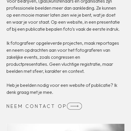
Voor
bedrijven,
(glas)kunstenaars
en
organisaties
zijn
professionele
beelden
meer
dan
aankleding.
Ze
kunnen
op
een
mooie
manier
laten
zien
wie
je
bent,
wat
je
doet
en
waar
je
voor
staat.
Op
een
website,
in
een
presentatie
of
bij
een
publicatie
bepalen
foto’s
vaak
de
eerste
indruk.
Ik
fotografeer
opgeleverde
projecten,
maak
reportages
en
neem
opdrachten
aan
voor
het
fotograferen
van
zakelijke
events,
zoals
congressen
en
productpresentaties.
Geen
vluchtige
registratie,
maar
beelden
met
sfeer,
karakter
en
context.
Heb
je
beelden
nodig
voor
een
website
of
publicatie?
Ik
denk
graag
met
je
mee.
NEEM
CONTACT
OP