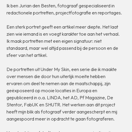
Ik
ben
Jurian
den
Besten,
fotograaf
gespecialiseerd
in
redactionele
portretten,
projectfotografie
en
reportages.
Een
sterk
portret
geeft
een
artikel
meer
diepte.
Het
laat
zien
wie
iemand
is
en
voegt
karakter
toe
aan
het
verhaal.
Ik
maak
portretten
met
een
eigen
signatuur:
niet
standaard,
maar
wel
altijd
passend
bij
de
persoon
en
de
sfeer
van
het
artikel.
De
portretten
uit
Under
My
Skin,
een
serie
die
ik
maakte
over
mensen
die
door
hun
uiterlijk
moeite
hebben
ervaren
om
deel
te
nemen
aan
de
maatschappij,
zijn
geëxposeerd
op
mooie
locaties
in
Europa
en
gepubliceerd
in
o.a.
LINDA,
het
AD,
Pf
Magazine,
De
Stentor,
FabUK
en
SHUTR.
Het
werken
aan
dit
project
heeft
mijn
blik
als
fotograaf
verder
aangescherpt
en
mij
aangespoord
meer
in
opdracht
te
gaan
fotograferen.