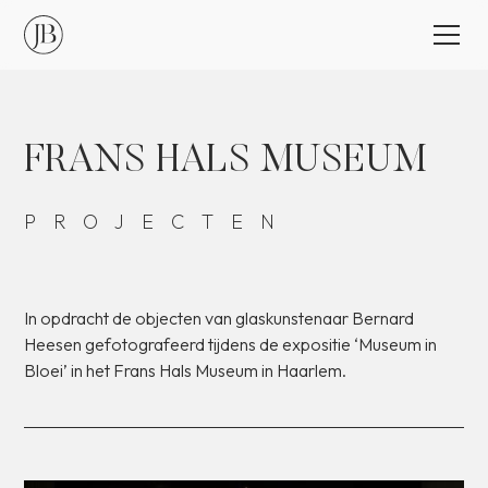
FRANS
HALS
MUSEUM
PROJECTEN
In
opdracht
de
objecten
van
glaskunstenaar
Bernard
Heesen
gefotografeerd
tijdens
de
expositie
‘Museum
in
Bloei’
in
het
Frans
Hals
Museum
in
Haarlem.